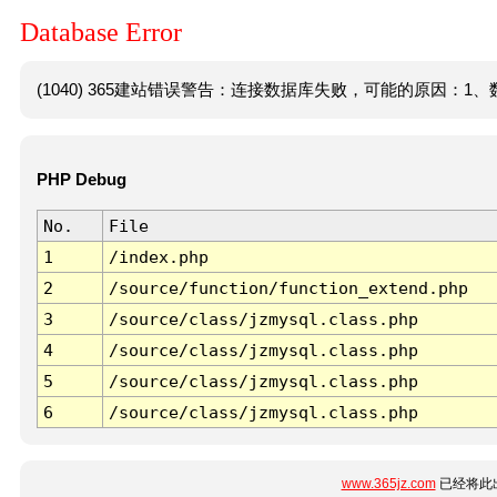
Database Error
(1040) 365建站错误警告：连接数据库失败，可能的原因：1、数
PHP Debug
No.
File
1
/index.php
2
/source/function/function_extend.php
3
/source/class/jzmysql.class.php
4
/source/class/jzmysql.class.php
5
/source/class/jzmysql.class.php
6
/source/class/jzmysql.class.php
www.365jz.com
已经将此