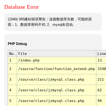
Database Error
(1040) 365建站错误警告：连接数据库失败，可能的原
因：1、数据库密码不对; 2、mysql未启动。
PHP Debug
No.
File
Line
1
/index.php
13
2
/source/function/function_extend.php
1548
3
/source/class/jzmysql.class.php
211
4
/source/class/jzmysql.class.php
62
5
/source/class/jzmysql.class.php
94