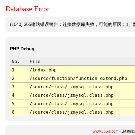
Database Error
(1040) 365建站错误警告：连接数据库失败，可能的原因：1、数
PHP Debug
No.
File
1
/index.php
2
/source/function/function_extend.php
3
/source/class/jzmysql.class.php
4
/source/class/jzmysql.class.php
5
/source/class/jzmysql.class.php
6
/source/class/jzmysql.class.php
www.365jz.com
已经将此