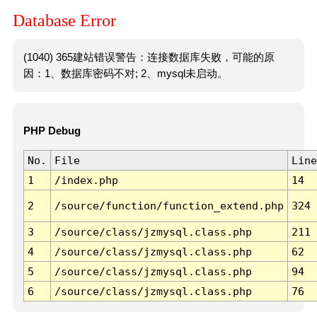
Database Error
(1040) 365建站错误警告：连接数据库失败，可能的原
因：1、数据库密码不对; 2、mysql未启动。
PHP Debug
No.
File
Line
1
/index.php
14
2
/source/function/function_extend.php
324
3
/source/class/jzmysql.class.php
211
4
/source/class/jzmysql.class.php
62
5
/source/class/jzmysql.class.php
94
6
/source/class/jzmysql.class.php
76