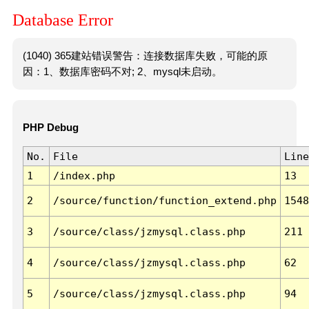
Database Error
(1040) 365建站错误警告：连接数据库失败，可能的原
因：1、数据库密码不对; 2、mysql未启动。
PHP Debug
No.
File
Line
1
/index.php
13
2
/source/function/function_extend.php
1548
3
/source/class/jzmysql.class.php
211
4
/source/class/jzmysql.class.php
62
5
/source/class/jzmysql.class.php
94