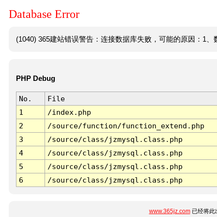
Database Error
(1040) 365建站错误警告：连接数据库失败，可能的原因：1、数
PHP Debug
No.
File
1
/index.php
2
/source/function/function_extend.php
3
/source/class/jzmysql.class.php
4
/source/class/jzmysql.class.php
5
/source/class/jzmysql.class.php
6
/source/class/jzmysql.class.php
www.365jz.com
已经将此