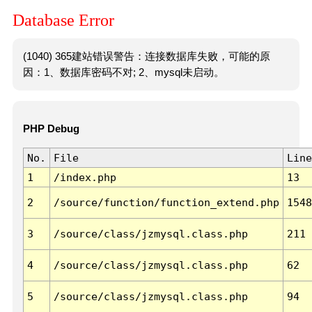
Database Error
(1040) 365建站错误警告：连接数据库失败，可能的原
因：1、数据库密码不对; 2、mysql未启动。
PHP Debug
No.
File
Line
1
/index.php
13
2
/source/function/function_extend.php
1548
3
/source/class/jzmysql.class.php
211
4
/source/class/jzmysql.class.php
62
5
/source/class/jzmysql.class.php
94