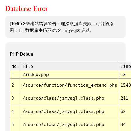
Database Error
(1040) 365建站错误警告：连接数据库失败，可能的原
因：1、数据库密码不对; 2、mysql未启动。
PHP Debug
No.
File
Line
1
/index.php
13
2
/source/function/function_extend.php
1548
3
/source/class/jzmysql.class.php
211
4
/source/class/jzmysql.class.php
62
5
/source/class/jzmysql.class.php
94