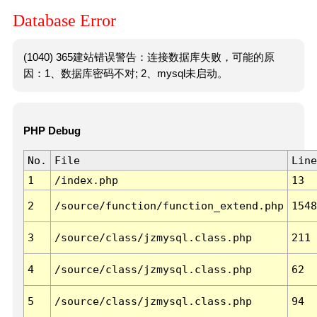
Database Error
(1040) 365建站错误警告：连接数据库失败，可能的原
因：1、数据库密码不对; 2、mysql未启动。
PHP Debug
No.
File
Line
1
/index.php
13
2
/source/function/function_extend.php
1548
3
/source/class/jzmysql.class.php
211
4
/source/class/jzmysql.class.php
62
5
/source/class/jzmysql.class.php
94