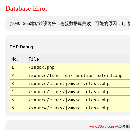
Database Error
(1040) 365建站错误警告：连接数据库失败，可能的原因：1、数
PHP Debug
No.
File
1
/index.php
2
/source/function/function_extend.php
3
/source/class/jzmysql.class.php
4
/source/class/jzmysql.class.php
5
/source/class/jzmysql.class.php
6
/source/class/jzmysql.class.php
www.365jz.com
已经将此